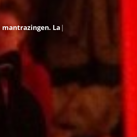
n
.
L
a
a
t
j
e
l
e
v
e
n
s
e
n
e
r
g
i
e
s
t
r
o
m
e
n
,