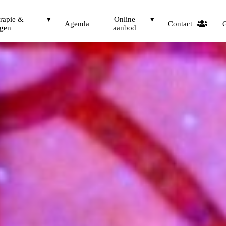
erapie &
Online
Agenda
Contact
G
ngen
aanbod