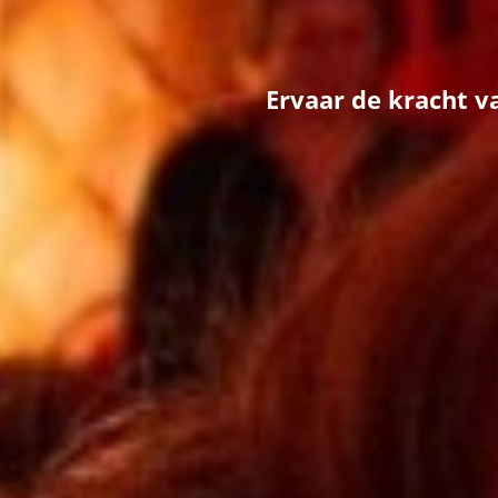
E
r
v
a
a
r
d
e
k
r
a
c
h
t
v
a
n
c
e
r
e
m
o
n
i
ë
l