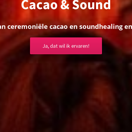
e
c
a
c
a
o
e
n
s
o
u
n
d
h
e
a
l
i
n
g
e
n
m
a
n
t
r
a
z
i
n
g
e
o
p
e
n
j
e
h
a
r
t
,
e
Ja, dat wil ik ervaren!