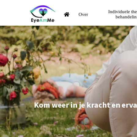
Individuele th
Over
behandeli
Kom weer in je kracht en erva