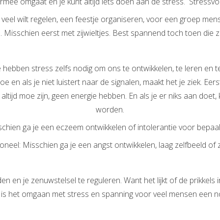
ermee omgaat en je kunt altijd iets doen aan de stress. Stressvoll
veel wilt regelen, een feestje organiseren, voor een groep mens
. Misschien eerst met zijwieltjes. Best spannend toch toen die zi
hebben stress zelfs nodig om ons te ontwikkelen, te leren en te
oe en als je niet luistert naar de signalen, maakt het je ziek. Eer
 altijd moe zijn, geen energie hebben. En als je er niks aan doet
worden.
schien ga je een eczeem ontwikkelen of intolerantie voor bepaa
neel: Misschien ga je een angst ontwikkelen, laag zelfbeeld of z
en en je zenuwstelsel te reguleren. Want het lijkt of de prikkel
is het omgaan met stress en spanning voor veel mensen een n