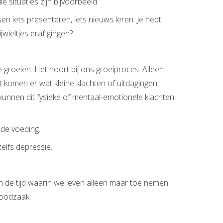
e situaties zijn bijvoorbeeld:
en iets presenteren, iets nieuws leren. Je hebt
jwieltjes eraf gingen?
 groeien. Het hoort bij ons groeiproces. Alleen
st komen er wat kleine klachten of uitdagingen.
, kunnen dit fysieke of mentaal-emotionele klachten
lde voeding.
elfs depressie.
s in de tijd waarin we leven alleen maar toe nemen.
oodzaak.