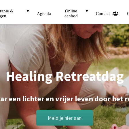
erapie &
Online
Agenda
Contact
G
ngen
aanbod
Healing Retreatdag
ar een lichter en vrijer leven door het 
Meld je hier aan