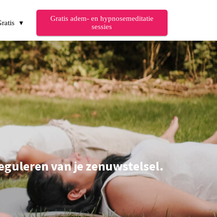
Gratis adem- en hypnosemeditatie
ratis
sessies
reguleren van je zenuwstelsel.