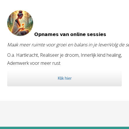
𝗢𝗽𝗻𝗮𝗺𝗲𝘀 𝘃𝗮𝗻 𝗼𝗻𝗹𝗶𝗻𝗲 𝘀𝗲𝘀𝘀𝗶𝗲𝘀
Maak meer ruimte voor groei en balans in je levenVolg de s
O.a. Hartkracht, Realiseer je droom, Innerlijk kind healing,
Ademwerk voor meer rust
Klik hier