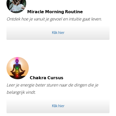
𝗠𝗶𝗿𝗮𝗰𝗹𝗲 𝗠𝗼𝗿𝗻𝗶𝗻𝗴 𝗥𝗼𝘂𝘁𝗶𝗻𝗲
Ontdek hoe je vanuit je gevoel en intuïtie gaat leven.
Klik hier
𝗖𝗵𝗮𝗸𝗿𝗮 𝗖𝘂𝗿𝘀𝘂𝘀
Leer je energie beter sturen naar de dingen die je
belangrijk vindt.
Klik hier