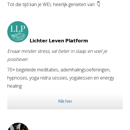
Tot die tijd kan je WEL heerlijk genieten van: 👇
𝗟𝗶𝗰𝗵𝘁𝗲𝗿 𝗟𝗲𝘃𝗲𝗻 𝗣𝗹𝗮𝘁𝗳𝗼𝗿𝗺
Ervaar minder stress, val beter in slaap en voel je
positiever.
70+ begeleide meditaties, ademhalingsoefeningen,
hypnoses, yoga nidra sessies, yogalessen en energy
healing
Klik hier